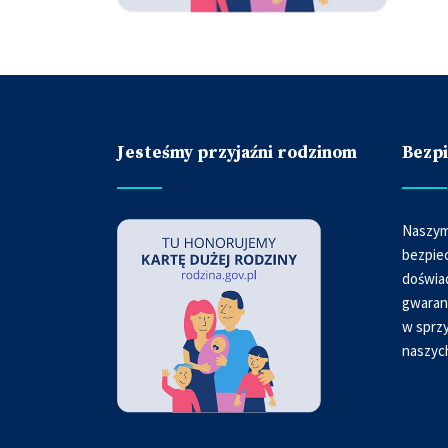
Jesteśmy przyjaźni rodzinom
Bezp
Naszym
bezpie
doświa
gwaran
w sprzy
naszyc