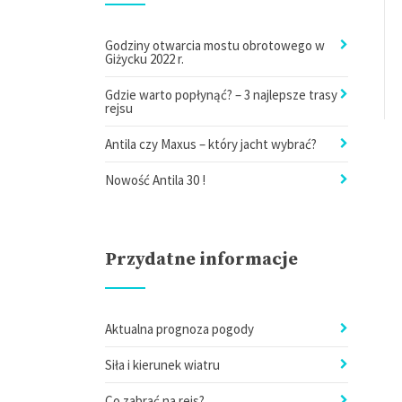
Godziny otwarcia mostu obrotowego w
Giżycku 2022 r.
Gdzie warto popłynąć? – 3 najlepsze trasy
rejsu
Antila czy Maxus – który jacht wybrać?
Nowość Antila 30 !
Przydatne informacje
Aktualna prognoza pogody
Siła i kierunek wiatru
Co zabrać na rejs?