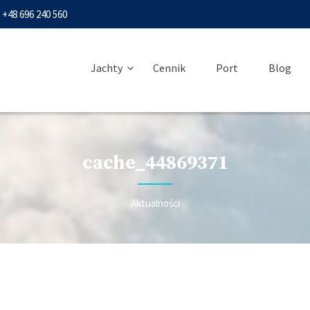
+48 696 240 560
Jachty
Cennik
Port
Blog
cache_44869371
Aktualności