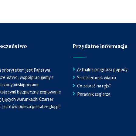
ieczeństwo
Przydatne informacje
Aktualna prognoza pogody
 priorytetem jest Państwa
czeństwo, współpracujemy z
Siła i kierunek wiatru
dczonymi skipperami
Co zabrać na rejs?
tującymi bezpieczne żeglowanie
Poradnik żeglarza
jających warunkach. Czarter
h jachtów poleca portal
zegluj.pl