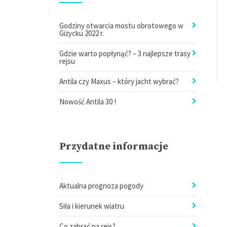
Godziny otwarcia mostu obrotowego w
Giżycku 2022 r.
Gdzie warto popłynąć? – 3 najlepsze trasy
rejsu
Antila czy Maxus – który jacht wybrać?
Nowość Antila 30 !
Przydatne informacje
Aktualna prognoza pogody
Siła i kierunek wiatru
Co zabrać na rejs?