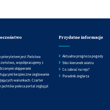
ieczeństwo
Przydatne informacje
Aktualna prognoza pogody
 priorytetem jest Państwa
czeństwo, współpracujemy z
Siła i kierunek wiatru
dczonymi skipperami
Co zabrać na rejs?
tującymi bezpieczne żeglowanie
Poradnik żeglarza
jających warunkach. Czarter
h jachtów poleca portal
zegluj.pl