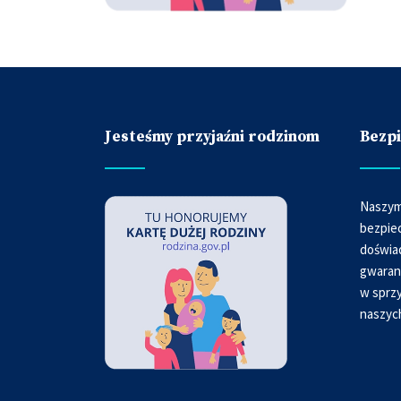
Jesteśmy przyjaźni rodzinom
Bezp
Naszym
bezpie
doświa
gwaran
w sprzy
naszyc