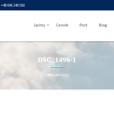
+48 696 240 560
Jachty
Cennik
Port
Blog
DSC_1498-1
Aktualności