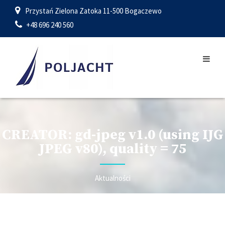
Przystań Zielona Zatoka 11-500 Bogaczewo
+48 696 240 560
CREATOR: gd-jpeg v1.0 (using IJG
JPEG v80), quality = 75
Aktualności