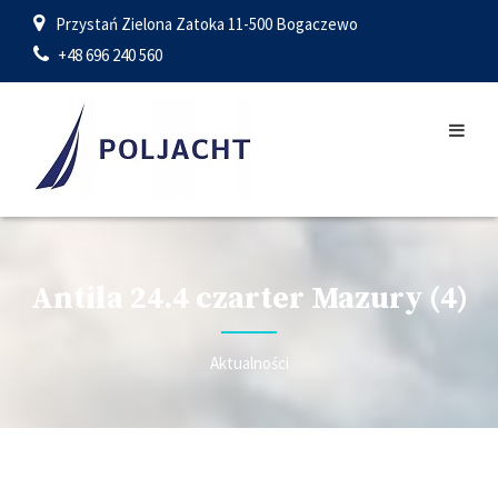
Przystań Zielona Zatoka 11-500 Bogaczewo
+48 696 240 560
Antila 24.4 czarter Mazury (4)
Aktualności