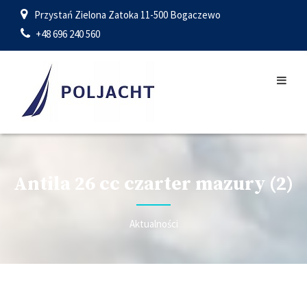
Przystań Zielona Zatoka 11-500 Bogaczewo
+48 696 240 560
Antila 26 cc czarter mazury (2)
Aktualności