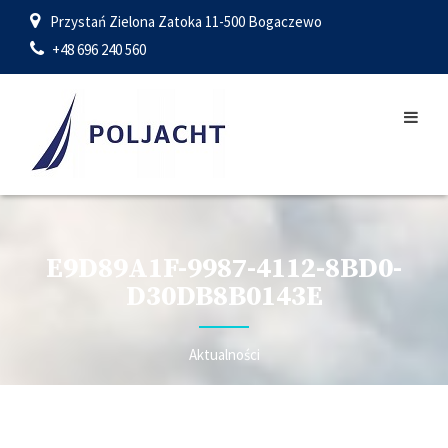
Przystań Zielona Zatoka 11-500 Bogaczewo
+48 696 240 560
E9D89A1F-9987-4112-8BD0-
D30DB8B0143E
Aktualności