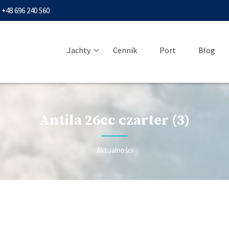
+48 696 240 560
Jachty
Cennik
Port
Blog
Antila 26cc czarter (3)
Aktualności