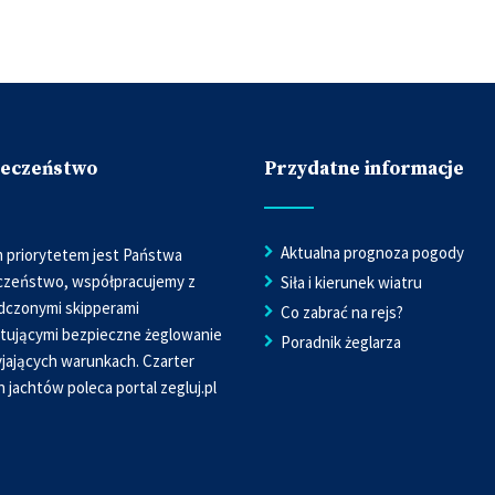
ieczeństwo
Przydatne informacje
Aktualna prognoza pogody
 priorytetem jest Państwa
czeństwo, współpracujemy z
Siła i kierunek wiatru
dczonymi skipperami
Co zabrać na rejs?
tującymi bezpieczne żeglowanie
Poradnik żeglarza
jających warunkach. Czarter
h jachtów poleca portal
zegluj.pl