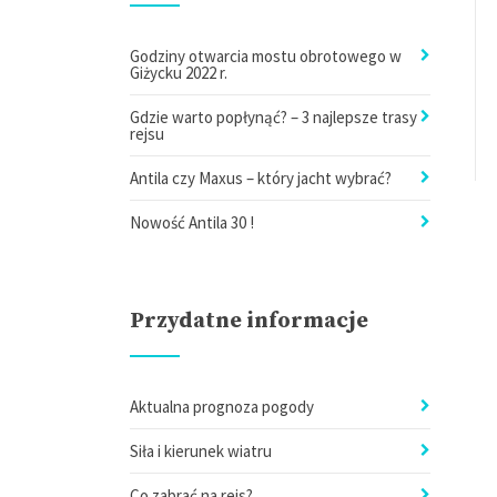
Godziny otwarcia mostu obrotowego w
Giżycku 2022 r.
Gdzie warto popłynąć? – 3 najlepsze trasy
rejsu
Antila czy Maxus – który jacht wybrać?
Nowość Antila 30 !
Przydatne informacje
Aktualna prognoza pogody
Siła i kierunek wiatru
Co zabrać na rejs?