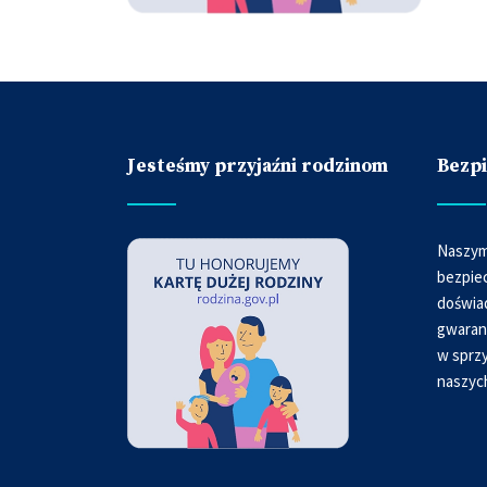
Jesteśmy przyjaźni rodzinom
Bezp
Naszym
bezpie
doświa
gwaran
w sprzy
naszyc