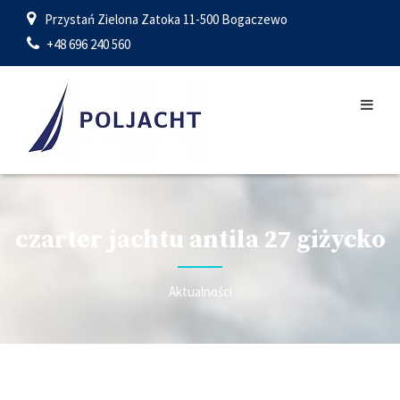
Przystań Zielona Zatoka 11-500 Bogaczewo
+48 696 240 560
czarter jachtu antila 27 giżycko
Aktualności