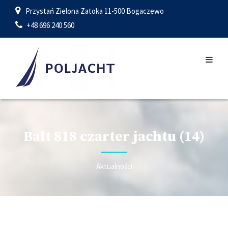
Przystań Zielona Zatoka 11-500 Bogaczewo
+48 696 240 560
Balt 818 czarter jachtu (14)
Aktualności