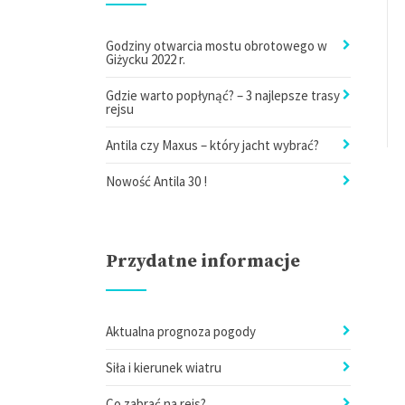
Godziny otwarcia mostu obrotowego w
Giżycku 2022 r.
Gdzie warto popłynąć? – 3 najlepsze trasy
rejsu
Antila czy Maxus – który jacht wybrać?
Nowość Antila 30 !
Przydatne informacje
Aktualna prognoza pogody
Siła i kierunek wiatru
Co zabrać na rejs?