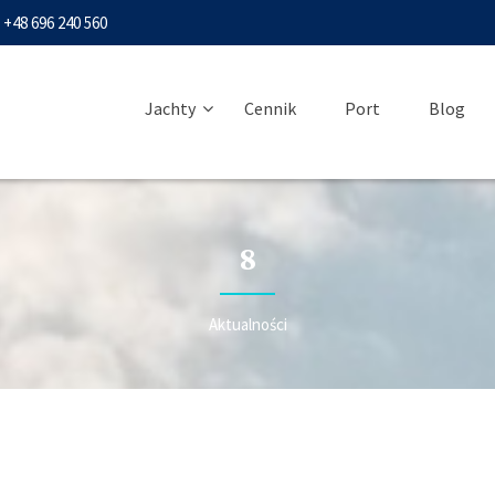
+48 696 240 560
Jachty
Cennik
Port
Blog
8
Aktualności