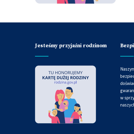
Jesteśmy przyjaźni rodzinom
Bezp
Naszym
bezpie
doświa
gwaran
w sprzy
naszyc