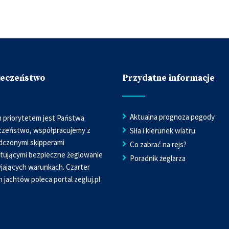
ieczeństwo
Przydatne informacje
Aktualna prognoza pogody
 priorytetem jest Państwa
czeństwo, współpracujemy z
Siła i kierunek wiatru
dczonymi skipperami
Co zabrać na rejs?
tującymi bezpieczne żeglowanie
Poradnik żeglarza
jających warunkach. Czarter
h jachtów poleca portal
zegluj.pl