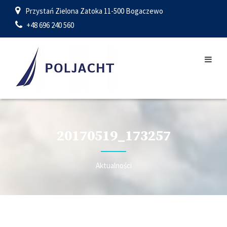
Przystań Zielona Zatoka 11-500 Bogaczewo
+48 696 240 560
20170519_173257
Aktualności